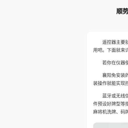
顺势
遥控器主要
用吧。下面就来
若你在仪器使
襄阳免安装
装操作就能实现
蓝牙或无线
件预设好牌型等
麻将机洗牌、码