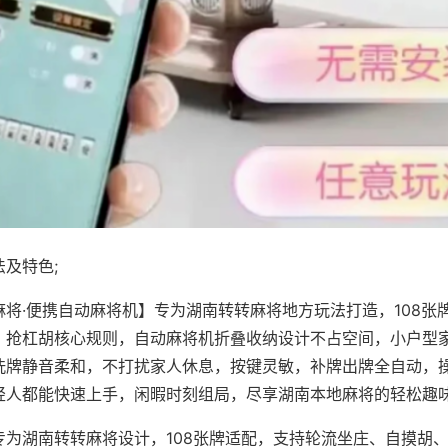
及特色;
麻将·便携自动麻将机】专为湖南转转麻将地方玩法打造，108张
、抢杠胡核心规则，自动麻将机折叠收纳设计不占空间，小户型
洗牌静音柔和，不打扰家人休息，按键灵敏，补牌出牌全自动，
轻人都能快速上手，闲暇时刻组局，尽享湖南本地麻将的轻松趣
专为湖南转转麻将设计，108张牌适配，支持轮流坐庄、自摸胡