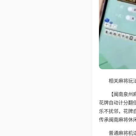
相关麻将玩法
【闽南泉州
花牌自动计分翻
乐不扰邻，花牌
传承闽南麻将休
普通麻将机