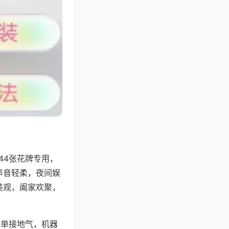
44张花牌专用，
声音轻柔，夜间娱
美观，阖家欢聚，
简单接地气，机器