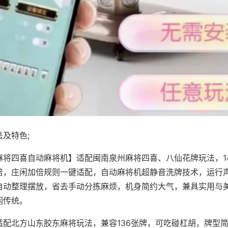
及特色;
麻将四喜自动麻将机】适配闽南泉州麻将四喜、八仙花牌玩法，1
倍，庄闲加倍规则一键适配，自动麻将机超静音洗牌技术，运行
自动整理摆放，省去手动分拣麻烦，机身简约大气，兼具实用与
闲传统。
适配北方山东胶东麻将玩法，兼容136张牌，可吃碰杠胡，牌型