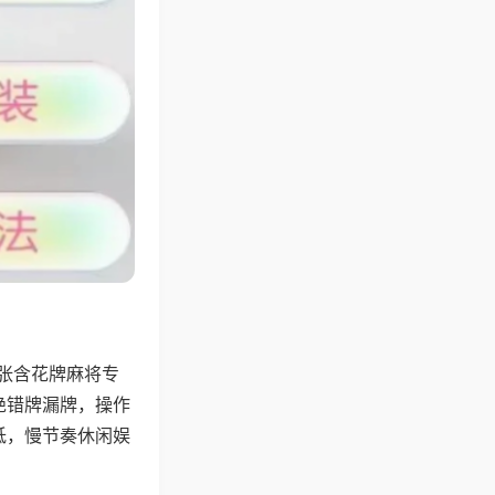
4张含花牌麻将专
绝错牌漏牌，操作
低，慢节奏休闲娱