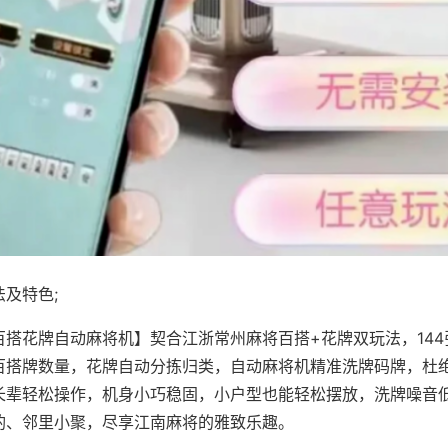
及特色;
百搭花牌自动麻将机】契合江浙常州麻将百搭+花牌双玩法，14
百搭牌数量，花牌自动分拣归类，自动麻将机精准洗牌码牌，杜
长辈轻松操作，机身小巧稳固，小户型也能轻松摆放，洗牌噪音
酌、邻里小聚，尽享江南麻将的雅致乐趣。