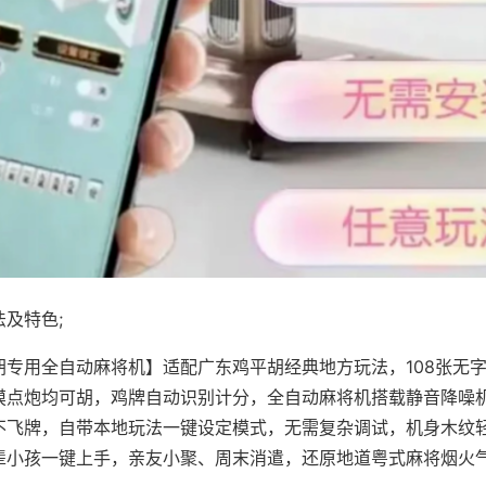
及特色;
胡专用全自动麻将机】适配广东鸡平胡经典地方玩法，108张无
摸点炮均可胡，鸡牌自动识别计分，全自动麻将机搭载静音降噪机
不飞牌，自带本地玩法一键设定模式，无需复杂调试，机身木纹
辈小孩一键上手，亲友小聚、周末消遣，还原地道粤式麻将烟火