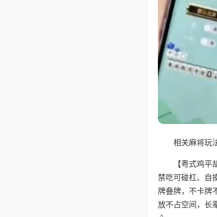
相关麻将玩法
【粤式鸡平
禁吃可碰杠、自
牌叠牌，不卡牌
放不占空间，长