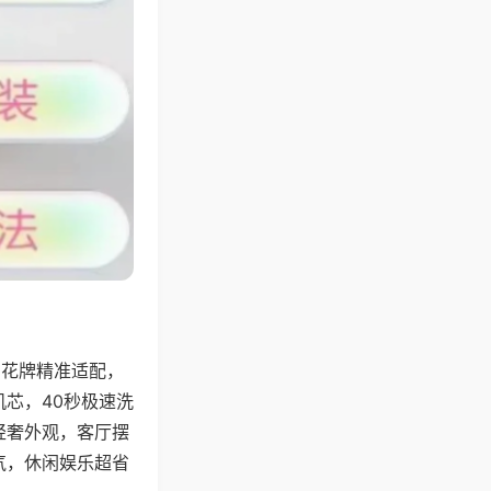
字花牌精准适配，
芯，40秒极速洗
轻奢外观，客厅摆
气，休闲娱乐超省