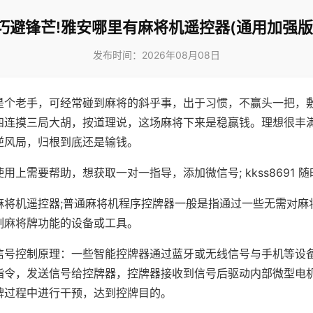
巧避锋芒!雅安哪里有麻将机遥控器(通用加强版
发布时间：2026年08月08日
是个老手，可经常碰到麻将的斜乎事，出于习惯，不赢头一把，
四连摸三局大胡，按道理说，这场麻将下来是稳赢钱。理想很丰
逆风局，归根到底还是输钱。
用上需要帮助，想获取一对一指导，添加微信号; kkss8691 随
麻将机遥控器;普通麻将机程序控牌器一般是指通过一些无需对麻
制麻将牌功能的设备或工具。
信号控制原理：一些智能控牌器通过蓝牙或无线信号与手机等设
指令，发送信号给控牌器，控牌器接收到信号后驱动内部微型电
牌过程中进行干预，达到控牌目的。