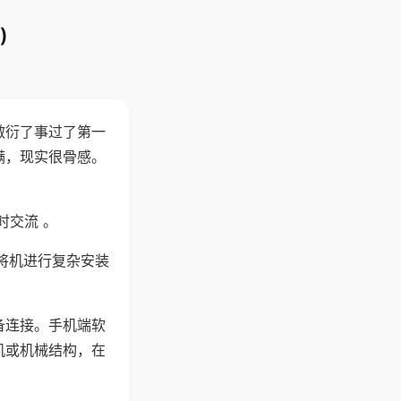
)
敷衍了事过了第一
满，现实很骨感。
时交流 。
将机进行复杂安装
备连接。手机端软
机或机械结构，在