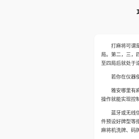
打麻将可谓
局。第二，三，
至四局后就处于
若你在仪器使
雅安哪里有
操作就能实现控
蓝牙或无线
件预设好牌型等
麻将机洗牌、码