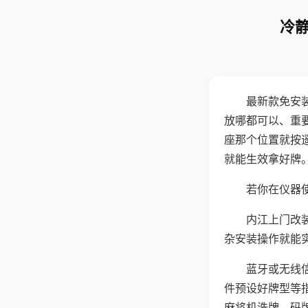
冷静
最新款免安
放哪都可以、重要
座那个位置就按
就能生效拿好牌
若你在仪器使
内江上门改
杂安装操作就能
蓝牙或无线
件预设好牌型等
麻将机洗牌、码