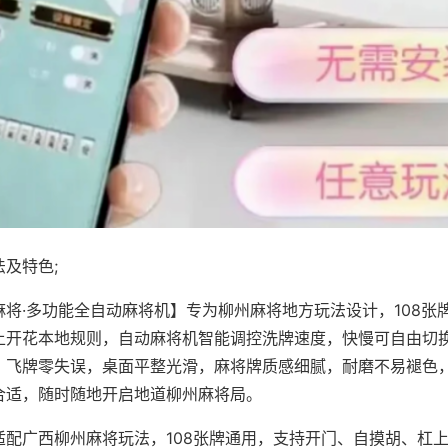
及特色;
麻将·多功能全自动麻将机】专为柳州麻将地方玩法设计，108张
上开花本地规则，自动麻将机智能调控洗牌速度，快慢可自由切
、飞牌零失误，桌面平整光滑，麻将牌质感细腻，耐磨不易褪色
合适，随时随地开启地道柳州麻将局。
适配广西柳州麻将玩法，108张牌通用，支持开门、自摸胡、杠