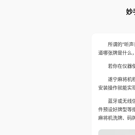
妙
所谓的"听
道哪张牌是什么
若你在仪器使
遂宁麻将机
安装操作就能实
蓝牙或无线
件预设好牌型等
麻将机洗牌、码