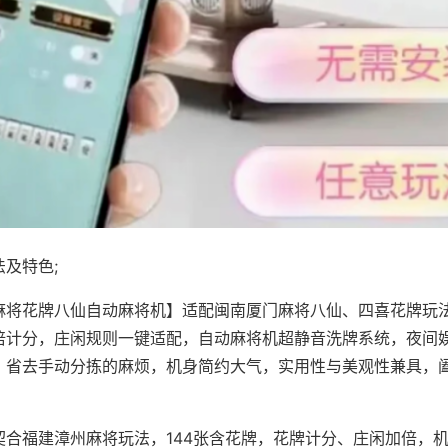
及特色;
麻将花牌八仙自动麻将机】适配闽南厦门麻将八仙、四喜花牌玩法
倍计分，庄闲规则一键适配，自动麻将机超静音洗牌系统，夜间
，省去手动分拣的麻烦，机身简约大气，实用性与美观性兼具，
。
契合福建漳州麻将玩法，144张含花牌，花牌计分、庄闲加倍，