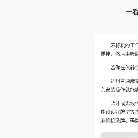
一看
麻将机的工
搅拌，然后由吸
若你在仪器使
达州普通麻
杂安装操作就能
蓝牙或无线
件预设好牌型等
麻将机洗牌、码