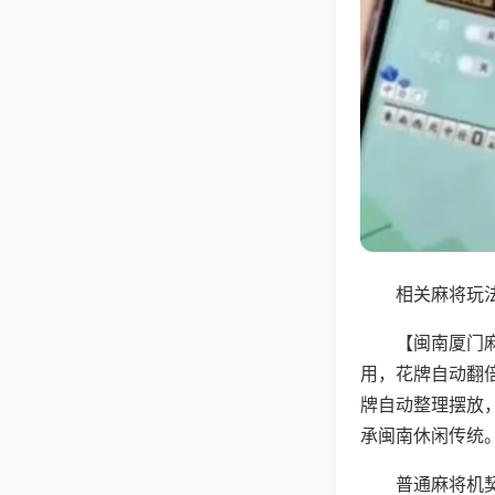
相关麻将玩法
【闽南厦门
用，花牌自动翻
牌自动整理摆放
承闽南休闲传统
普通麻将机