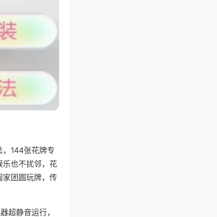
，144张花牌专
娱乐也不扰邻，花
阖家团圆玩牌，传
机器超静音运行，