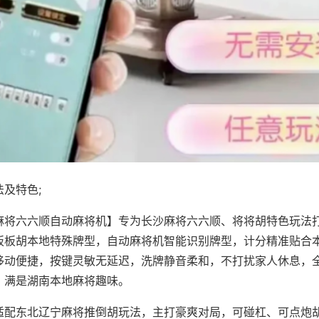
及特色;
麻将六六顺自动麻将机】专为长沙麻将六六顺、将将胡特色玩法打
板板胡本地特殊牌型，自动麻将机智能识别牌型，计分精准贴合
移动便捷，按键灵敏无延迟，洗牌静音柔和，不打扰家人休息，
，满是湖南本地麻将趣味。
适配东北辽宁麻将推倒胡玩法，主打豪爽对局，可碰杠、可点炮