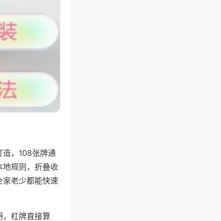
造，108张牌通
本地规则，折叠收
全家老少都能快速
胡，杠牌直接算