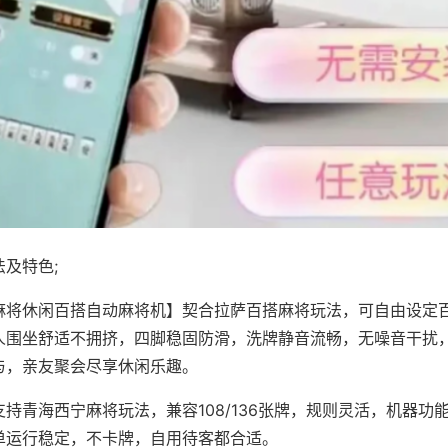
及特色;
麻将休闲百搭自动麻将机】契合拉萨百搭麻将玩法，可自由设定
人围坐舒适不拥挤，四脚稳固防滑，洗牌静音流畅，无噪音干扰
与，亲友聚会尽享休闲乐趣。
持青海西宁麻将玩法，兼容108/136张牌，规则灵活，机器功
单运行稳定，不卡牌，自用待客都合适。