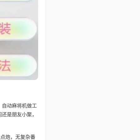
，自动麻将机做工
闲还是朋友小聚，
可点炮，无复杂番