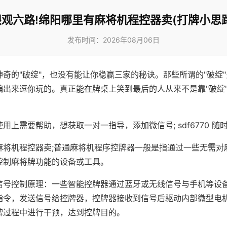
眼观六路!绵阳哪里有麻将机程控器卖(打牌小思路
发布时间：2026年08月06日
神奇的"破绽"，也没有能让你稳赢三家的秘诀。那些所谓的"破绽
编出来逗你玩的。真正能在牌桌上笑到最后的人从来不是靠"破绽
用上需要帮助，想获取一对一指导，添加微信号; sdf6770 随时
麻将机程控器卖;普通麻将机程序控牌器一般是指通过一些无需对
控制麻将牌功能的设备或工具。
信号控制原理：一些智能控牌器通过蓝牙或无线信号与手机等设
指令，发送信号给控牌器，控牌器接收到信号后驱动内部微型电
牌过程中进行干预，达到控牌目的。