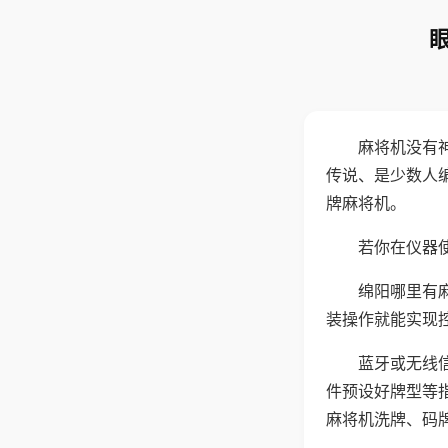
麻将机没有
传说、是少数人
牌麻将机。
若你在仪器使
绵阳哪里有
装操作就能实现
蓝牙或无线
件预设好牌型等
麻将机洗牌、码