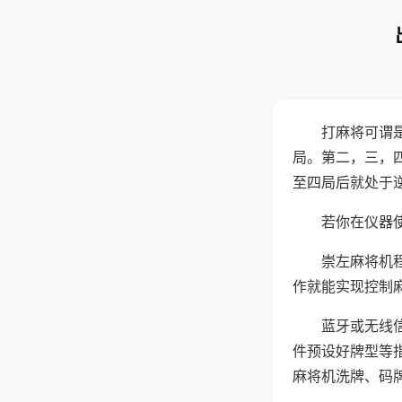
打麻将可谓
局。第二，三，
至四局后就处于
若你在仪器使
崇左麻将机
作就能实现控制
蓝牙或无线
件预设好牌型等
麻将机洗牌、码