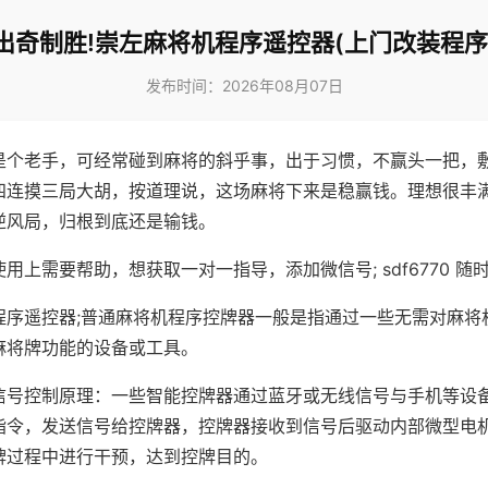
出奇制胜!崇左麻将机程序遥控器(上门改装程序
发布时间：2026年08月07日
是个老手，可经常碰到麻将的斜乎事，出于习惯，不赢头一把，
四连摸三局大胡，按道理说，这场麻将下来是稳赢钱。理想很丰
逆风局，归根到底还是输钱。
用上需要帮助，想获取一对一指导，添加微信号; sdf6770 随时
程序遥控器;普通麻将机程序控牌器一般是指通过一些无需对麻将
麻将牌功能的设备或工具。
信号控制原理：一些智能控牌器通过蓝牙或无线信号与手机等设
指令，发送信号给控牌器，控牌器接收到信号后驱动内部微型电
牌过程中进行干预，达到控牌目的。