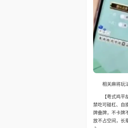
相关麻将玩法
【粤式鸡平
禁吃可碰杠、自
牌叠牌，不卡牌
放不占空间，长