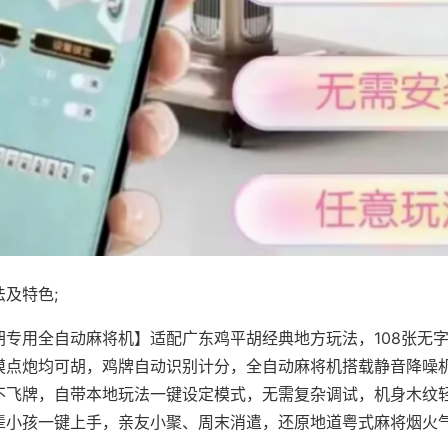
及特色;
胡专用全自动麻将机】适配广东鸡平胡经典地方玩法，108张无
摸点炮均可胡，鸡牌自动识别计分，全自动麻将机搭载静音降噪机
不飞牌，自带本地玩法一键设定模式，无需复杂调试，机身木纹
辈小孩一键上手，亲友小聚、周末消遣，还原地道粤式麻将烟火