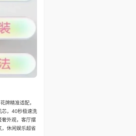
字花牌精准适配，
芯，40秒极速洗
轻奢外观，客厅摆
气，休闲娱乐超省