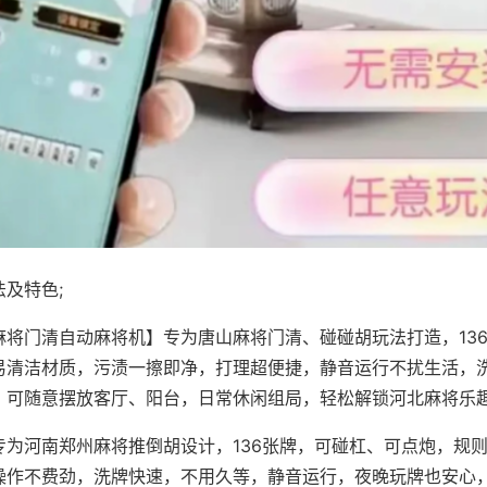
及特色;
麻将门清自动麻将机】专为唐山麻将门清、碰碰胡玩法打造，13
易清洁材质，污渍一擦即净，打理超便捷，静音运行不扰生活，
，可随意摆放客厅、阳台，日常休闲组局，轻松解锁河北麻将乐
专为河南郑州麻将推倒胡设计，136张牌，可碰杠、可点炮，规
操作不费劲，洗牌快速，不用久等，静音运行，夜晚玩牌也安心