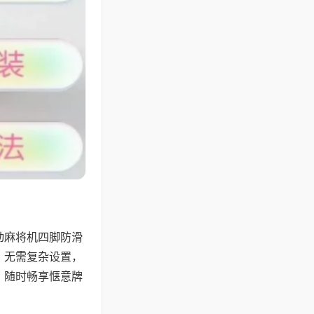
动麻将机四脚防滑
，无需复杂设置，
，随时畅享惬意牌