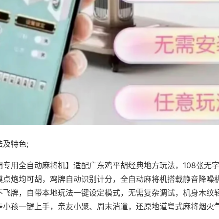
及特色;
胡专用全自动麻将机】适配广东鸡平胡经典地方玩法，108张无
摸点炮均可胡，鸡牌自动识别计分，全自动麻将机搭载静音降噪机
不飞牌，自带本地玩法一键设定模式，无需复杂调试，机身木纹
辈小孩一键上手，亲友小聚、周末消遣，还原地道粤式麻将烟火