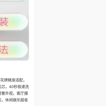
字花牌精准适配，
芯，40秒极速洗
轻奢外观，客厅摆
气，休闲娱乐超省