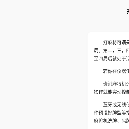
打麻将可谓
局。第二，三，
至四局后就处于
若你在仪器使
贵港麻将机
操作就能实现控
蓝牙或无线
件预设好牌型等
麻将机洗牌、码