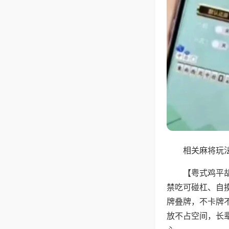
相关麻将玩法
【粤式鸡平
禁吃可碰杠、自
牌叠牌，不卡牌
放不占空间，长