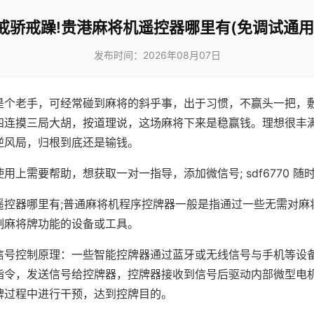
戒骄戒躁!贵港麻将机遥控器哪里有(免调试通用
发布时间：2026年08月07日
是个老手，可经常碰到麻将的斜乎事，出于习惯，不赢头一把，
四连摸三局大胡，按道理说，这场麻将下来是稳赢钱。理想很丰
逆风局，归根到底还是输钱。
用上需要帮助，想获取一对一指导，添加微信号; sdf6770 随时
遥控器哪里有;普通麻将机程序控牌器一般是指通过一些无需对麻
制麻将牌功能的设备或工具。
信号控制原理：一些智能控牌器通过蓝牙或无线信号与手机等设
指令，发送信号给控牌器，控牌器接收到信号后驱动内部微型电
牌过程中进行干预，达到控牌目的。