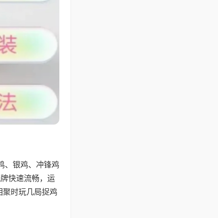
鸡、银鸡、冲锋鸡
洗牌快速流畅，运
相聚时玩几局捉鸡