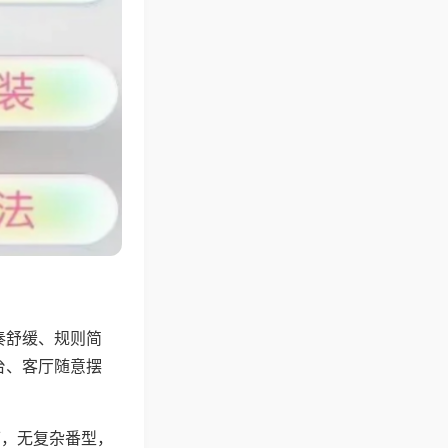
奏舒缓、规则简
台、客厅随意摆
可，无复杂番型，