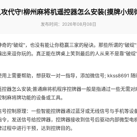
以攻代守!柳州麻将机遥控器怎么安装(摸牌小规律
发布时间：2026年08月08日
神奇的"破绽"，也没有能让你稳赢三家的秘诀。那些所谓的"破绽
编出来逗你玩的。真正能在牌桌上笑到最后的人从来不是靠"破绽
用上需要帮助，想获取一对一指导，添加微信号; kkss8691 随
遥控器怎么安装;普通麻将机程序控牌器一般是指通过一些无需对
控制麻将牌功能的设备或工具。
信号控制原理：一些智能控牌器通过蓝牙或无线信号与手机等设
指令，发送信号给控牌器，控牌器接收到信号后驱动内部微型电
牌过程中进行干预，达到控牌目的。