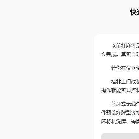
快
以前打麻将
会完成。其实自
若你在仪器使
桂林上门改
操作就能实现控
蓝牙或无线
件预设好牌型等
麻将机洗牌、码