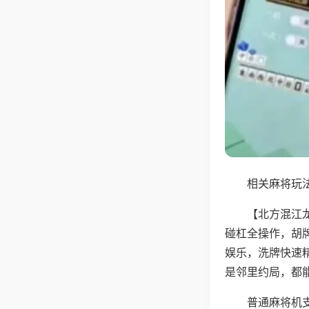
相关麻将玩法
【北方混江
碰杠全操作，胡
娱乐，洗牌快速
是邻里约局，都
普通麻将机