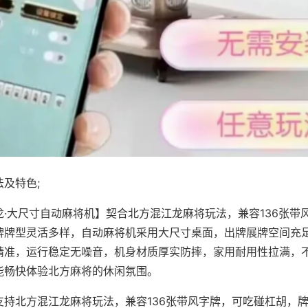
及特色;
龙·大尺寸自动麻将机】契合北方混江龙麻将玩法，兼容136张带
牌牌型灵活多样，自动麻将机采用大尺寸桌面，出牌展牌空间充
精准，运行稳定无噪音，机身材质厚实防摔，家用耐用性拉满，
能畅快体验北方麻将的休闲氛围。
支持北方混江龙麻将玩法，兼容136张带风字牌，可吃碰杠胡，