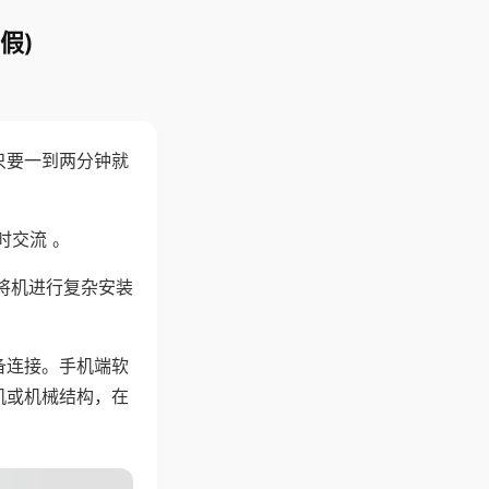
假)
只要一到两分钟就
。
时交流 。
将机进行复杂安装
备连接。手机端软
机或机械结构，在